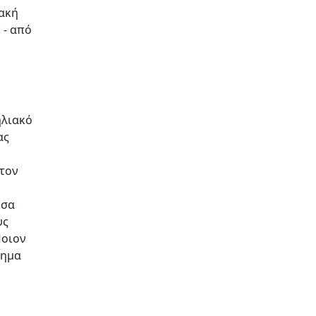
ιακή
 - από
ηλιακό
ας
 τον
έσα
υς
Ποιον
τημα