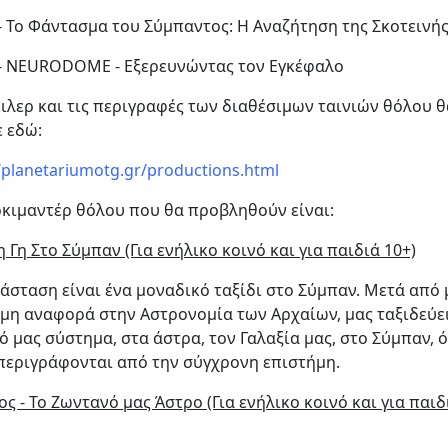
 - Το Φάντασμα του Σύμπαντος: Η Αναζήτηση της Σκοτεινή
 - NEURODOME - Εξερευνώντας τον Εγκέφαλο
έιλερ και τις περιγραφές των διαθέσιμων ταινιών θόλου θ
ε εδώ:
//planetariumotg.gr/productions.html
οκιμαντέρ θόλου που θα προβληθούν είναι:
η Γη Στο Σύμπαν (Για ενήλικο κοινό και για παιδιά 10+)
άσταση είναι ένα μοναδικό ταξίδι στο Σύμπαν. Μετά από 
μη αναφορά στην Αστρονομία των Αρχαίων, μας ταξιδεύε
ό μας σύστημα, στα άστρα, τον Γαλαξία μας, στο Σύμπαν, 
περιγράφονται από την σύγχρονη επιστήμη.
ος - Το Ζωντανό μας Άστρο (Για ενήλικο κοινό και για παιδ