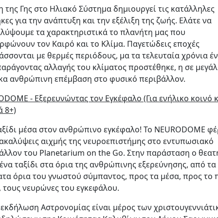
η της Γης στο Ηλιακό Σύστημα δημιουργεί τις κατάλληλες
κες για την ανάπτυξη και την εξέλιξη της ζωής. Ελάτε να
λύψουμε τα χαρακτηριστικά το πλανήτη μας που
ρφώνουν τον Καιρό και το Κλίμα. Παγετώδεις εποχές
άσσονται με θερμές περιόδους, μα τα τελευταία χρόνια έ
παράγοντας αλλαγής του κλίματος προστέθηκε, η σε μεγά
κα ανθρώπινη επέμβαση στο φυσικό περιβάλλον.
DOME - Εξερευνώντας τον Εγκέφαλο (Για ενήλικο κοινό κ
ά 8+)
αξίδι μέσα στον ανθρώπινο εγκέφαλο! Το NEURODOME φέ
νακαλύψεις αιχμής της νευροεπιστήμης στο εντυπωσιακό
άλλον του Planetarium on the Go. Στην παράσταση ο θεατ
 ένα ταξίδι στα όρια της ανθρώπινης εξερεύνησης, από τα
τα όρια του γνωστού σύμπαντος, προς τα μέσα, προς το 
, τους νευρώνες του εγκεφάλου.
 εκδήλωση Αστρονομίας είναι μέρος των χριστουγεννιάτ