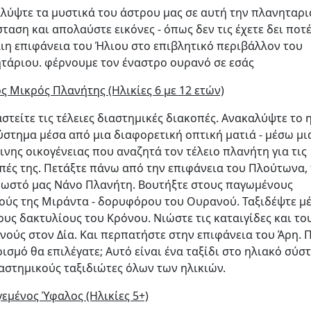
λύψτε τα μυστικά του άστρου μας σε αυτή την πλανηταρ
ταση και απολαύστε εικόνες - όπως δεν τις έχετε δει ποτέ
αιη επιφάνεια του Ήλιου στο επιβλητικό περιβάλλον του
τάριου. φέρνουμε τον έναστρο ουρανό σε εσάς
ος Μικρός Πλανήτης (Ηλικίες 6 με 12 ετών)
στείτε τις τέλειες διαστημικές διακοπές. Ανακαλύψτε το 
ύστημα μέσα από μια διαφορετική οπτική ματιά - μέσω μι
ινης οικογένειας που αναζητά τον τέλειο πλανήτη για τις
πές της. Πετάξτε πάνω από την επιφάνεια του Πλούτωνα,
νωστό μας Νάνο Πλανήτη. Βουτήξτε στους παγωμένους
ούς της Μιράντα - δορυφόρου του Ουρανού. Ταξιδέψτε μ
ους δακτυλίους του Κρόνου. Νιώστε τις καταιγίδες και το
νούς στον Δία. Και περπατήστε στην επιφάνεια του Άρη. 
ισμό θα επιλέγατε; Αυτό είναι ένα ταξίδι στο ηλιακό σύσ
ιαστημικούς ταξιδιώτες όλων των ηλικιών.
εμένος Ύφαλος (Ηλικίες 5+)