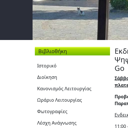
Εκδ
Βιβλιοθήκη
Ψηφ
Ιστορικό
Go
Διοίκηση
Σάββα
πλατε
Κανονισμός Λειτουργίας
Προβο
Ωράριο Λειτουργίας
Παρατ
Φωτογραφίες
Ενδει
Λέσχη Ανάγνωσης
11:00