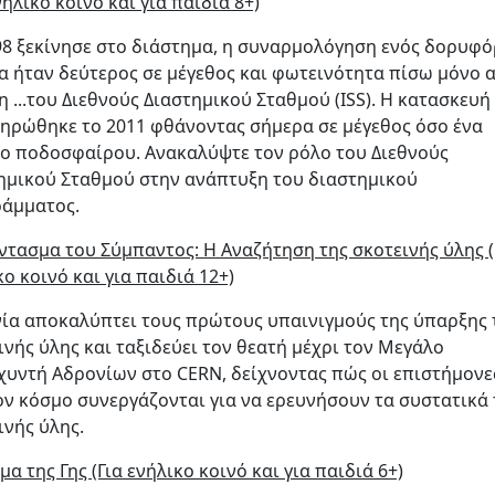
νήλικο κοινό και για παιδιά 8+)
98 ξεκίνησε στο διάστημα, η συναρμολόγηση ενός δορυφ
α ήταν δεύτερος σε μέγεθος και φωτεινότητα πίσω μόνο 
η ...του Διεθνούς Διαστημικού Σταθμού (ISS). Η κατασκευή
ηρώθηκε το 2011 φθάνοντας σήμερα σε μέγεθος όσο ένα
ο ποδοσφαίρου. Ανακαλύψτε τον ρόλο του Διεθνούς
ημικού Σταθμού στην ανάπτυξη του διαστημικού
άμματος.
ντασμα του Σύμπαντος: Η Αναζήτηση της σκοτεινής ύλης (
κο κοινό και για παιδιά 12+)
νία αποκαλύπτει τους πρώτους υπαινιγμούς της ύπαρξης 
ινής ύλης και ταξιδεύει τον θεατή μέχρι τον Μεγάλο
χυντή Αδρονίων στο CERN, δείχνοντας πώς οι επιστήμονε
ον κόσμο συνεργάζονται για να ερευνήσουν τα συστατικά 
ινής ύλης.
μα της Γης (Για ενήλικο κοινό και για παιδιά 6+)