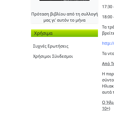
17:30
Πρόταση βιβλίου από τη συλλογή
18:00
μας γι' αυτόν το μήνα
Τα τρ
Χρήσιμα
βρείτ
http:
Συχνές Ερωτήσεις
Τα ντ
Χρήσιμοι Σύνδεσμοι
Από Τ
Η παρ
σύντο
Ηλιακ
αυτά 
Ο Ήλι
10+)