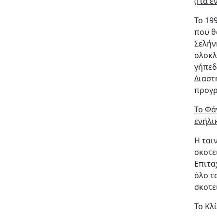
(Για ε
Το 19
που θ
Σελήν
ολοκλ
γήπεδ
Διαστ
προγρ
Το Φά
ενήλι
Η ται
σκοτε
Επιτα
όλο τ
σκοτε
Το Κλί