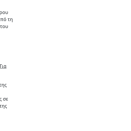
όρου
από τη
 του
Για
της
ς σε
της