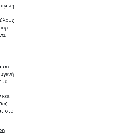
ιογενή
ρύλους
ύμορ
να.
 που
ευγενή
ημα
 και
πώς
ας στο
ρη