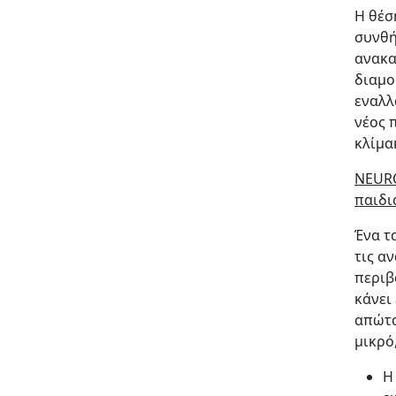
Η θέσ
συνθή
ανακα
διαμο
εναλλ
νέος 
κλίμα
NEURO
παιδι
Ένα τ
τις α
περιβ
κάνει
απώτα
μικρό
Η