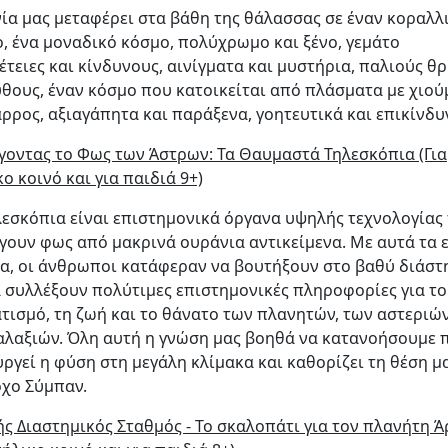
νία μας μεταφέρει στα βάθη της θάλασσας σε έναν κοραλλ
, ένα μοναδικό κόσμο, πολύχρωμο και ξένο, γεμάτο
έτειες και κίνδυνους, αινίγματα και μυστήρια, παλιούς θ
ύθους, έναν κόσμο που κατοικείται από πλάσματα με χιο
άρρος, αξιαγάπητα και παράξενα, γοητευτικά και επικίνδυ
γοντας το Φως των Άστρων: Τα Θαυμαστά Τηλεσκόπια (Για
ο κοινό και για παιδιά 9+)
λεσκόπια είναι επιστημονικά όργανα υψηλής τεχνολογίας
γουν φως από μακρινά ουράνια αντικείμενα. Με αυτά τα 
α, οι άνθρωποι κατάφεραν να βουτήξουν στο βαθύ διάστ
α συλλέξουν πολύτιμες επιστημονικές πληροφορίες για το
τισμό, τη ζωή και το θάνατο των πλανητών, των αστεριών
αλαξιών. Όλη αυτή η γνώση μας βοηθά να κατανοήσουμε 
υργεί η φύση στη μεγάλη κλίμακα και καθορίζει τη θέση μ
χο Σύμπαν.
ής Διαστημικός Σταθμός - Το σκαλοπάτι για τον πλανήτη Ά