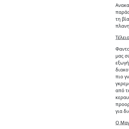
Ανακα
παράσ
τη βί
πλανη
Τέλει
Φαντα
μας σ
εξωγή
διακο
πιο γ
γκρεμ
από τ
κεραυ
προορ
για δ
Ο Μαγ