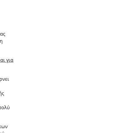
νας
λη
αι για
ρνει
ής
πολύ
ικων