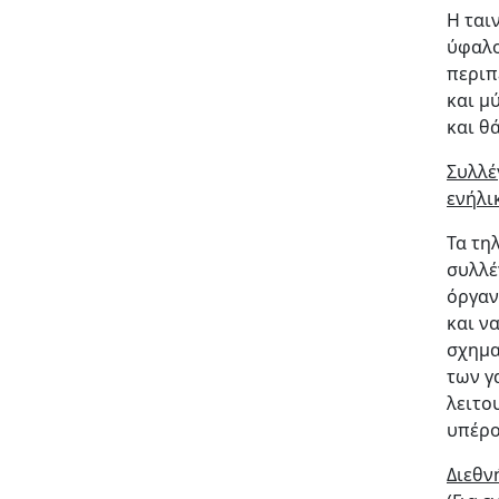
Η ται
ύφαλο
περιπ
και μ
και θ
Συλλέ
ενήλικ
Τα τη
συλλέ
όργαν
και ν
σχημα
των γ
λειτο
υπέρο
Διεθν