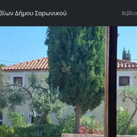
Κεντ
υβίων Δήμου Σαρωνικού
Βιβλι