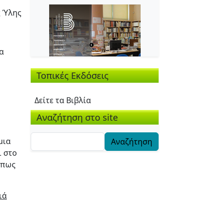
ς Ύλης
α
Τοπικές Εκδόσεις
Δείτε τα Βιβλία
Αναζήτηση στο site
Αναζήτηση
μια
ι στο
όπως
ιά