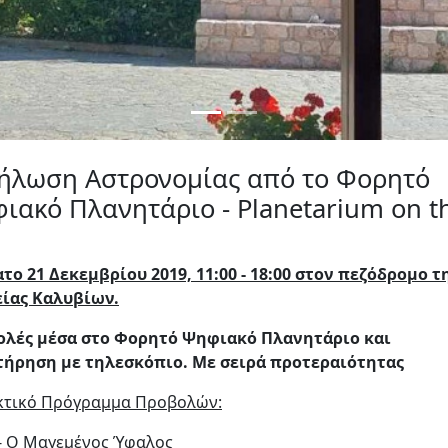
ήλωση Αστρονομίας από το Φορητό
ιακό Πλανητάριο - Planetarium on t
το 21 Δεκεμβρίου 2019, 11:00 - 18:00 στον πεζόδρομο τ
ίας Καλυβίων.
λές μέσα στο Φορητό Ψηφιακό Πλανητάριο και
ήρηση με τηλεσκόπιο. Με σειρά προτεραιότητας
κτικό Πρόγραμμα Προβολών:
 - Ο Μαγεμένος Ύφαλος