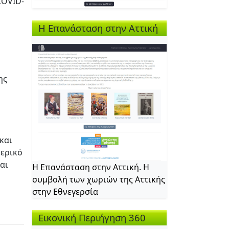
COVID-
Η Επανάσταση στην Αττική
ης
και
τερικό
αι
Η Επανάσταση στην Αττική. Η
συμβολή των χωριών της Αττικής
στην Εθνεγερσία
Εικονική Περιήγηση 360