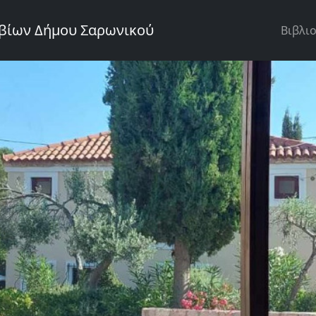
Κεντ
υβίων Δήμου Σαρωνικού
Βιβλι