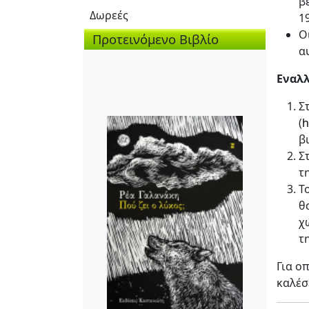
β
Δωρεές
1
Ο
Προτεινόμενο Βιβλίο
α
Εναλλ
Σ
(
h
β
Σ
τ
Τ
θ
χ
τ
Για ο
καλέσ