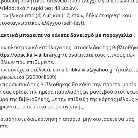
εβαίωση αρνητικού διαγνωστικού ελέγχου για κορωνοϊό 
9 (Μοριακό ή rapid test 48 ωρών).
ι ανήλικοι από (4) έως και (17) ετών, δήλωση αρνητικού
υτοδιαγνωστικού ελέγχου (self-test).
ακτικά μπορείτε να κάνετε δανεισμό με παραγγελία :
τον ηλεκτρονικό κατάλογο της ιστοσελίδας της Βιβλιοθήκ
ttps://opac.kalivialibrary.gr/
), αναζητάτε τους τίτλους των
ιβλίων που επιθυμείτε.
την συνέχεια στέλνετε e-mail:
libkalivia@yahoo.gr
ή καλείτε
ηλεφωνικά (2299048509)
ο προσωπικό της Βιβλιοθήκης θα κάνει την προετοιμασία 
α σας ορίσει την ημέρα παραλαβής με ραντεβού στον εξω
ώρο της Βιβλιοθήκης, με την επίδειξη της κάρτας μέλους κ
ηρώντας τα ατομικά μέτρα υγιεινής.
ποιαδήποτε διευκρίνηση ή απορία, μην διστάσετε να μας
ετε.