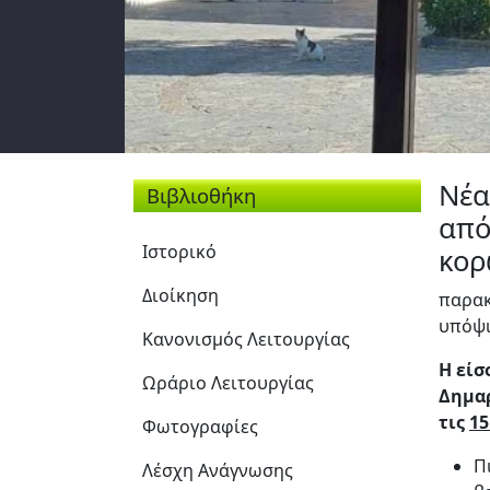
Νέα
Βιβλιοθήκη
από
Ιστορικό
κορ
Διοίκηση
παρακ
υπόψι
Κανονισμός Λειτουργίας
Η είσ
Ωράριο Λειτουργίας
Δημαρ
τις
15
Φωτογραφίες
Π
Λέσχη Ανάγνωσης