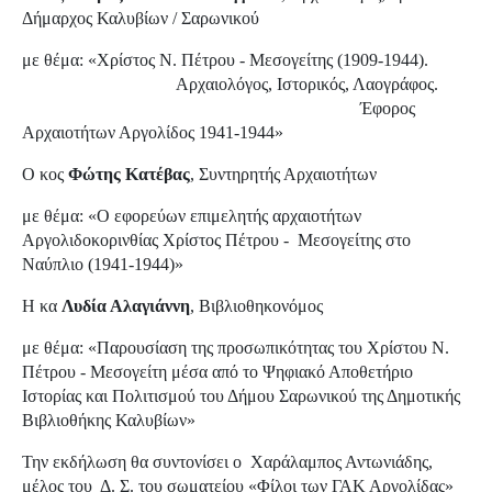
Δήμαρχος Καλυβίων / Σαρωνικού
με θέμα: «Χρίστος Ν. Πέτρου - Μεσογείτης (1909-1944).
Αρχαιολόγος, Ιστορικός, Λαογράφος.
Έφορος
Αρχαιοτήτων Αργολίδος 1941-1944»
Ο κος
Φώτης Kατέβας
, Συντηρητής Αρχαιοτήτων
με θέμα: «O εφορεύων επιμελητής αρχαιοτήτων
Αργολιδοκορινθίας Χρίστος Πέτρου - Μεσογείτης στο
Ναύπλιο (1941-1944)»
Η κα
Λυδία Αλαγιάννη
, Βιβλιοθηκονόμος
με θέμα: «Παρουσίαση της προσωπικότητας του Χρίστου Ν.
Πέτρου - Μεσογείτη μέσα από το Ψηφιακό Αποθετήριο
Ιστορίας και Πολιτισμού του Δήμου Σαρωνικού της Δημοτικής
Βιβλιοθήκης Καλυβίων»
Την εκδήλωση θα συντονίσει ο Χαράλαμπος Αντωνιάδης,
μέλος του Δ. Σ. του σωματείου «Φίλοι των ΓΑΚ Αργολίδας»