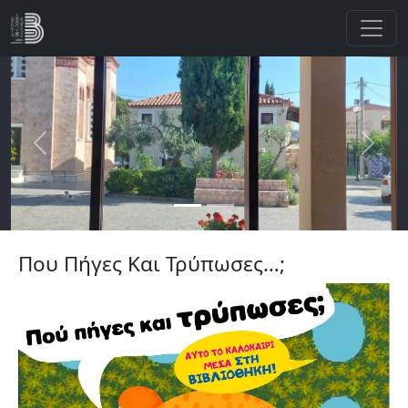
Παράκαμψη προς το κυρίως περιεχόμενο
Previous
Next
Που Πήγες Και Τρύπωσες…;