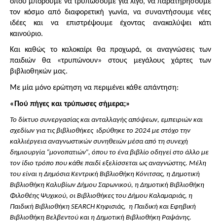
όπου μπορούμε να τρυπώσουμε για λίγο, να παρατηρήσουμε 
τον κόσμο από διαφορετική γωνία, να συναντήσουμε νέες 
ιδέες και να επιστρέψουμε έχοντας ανακαλύψει κάτι 
καινούριο.
Και καθώς το καλοκαίρι θα προχωρά, οι αναγνώσεις των 
παιδιών θα «τρυπώνουν» στους μεγάλους χάρτες των 
βιβλιοθηκών μας.
Με μία μόνο ερώτηση να περιμένει κάθε απάντηση:
«Πού πήγες και τρύπωσες σήμερα;»
Το δίκτυο συνεργασίας και ανταλλαγής απόψεων, εμπειριών και 
σχεδίων για τις βιβλιοθήκες  ιδρύθηκε το 2024 με στόχο την 
καλλιέργεια αναγνωστικών συνηθειών μέσα από τη συνεχή 
δημιουργία “μονοπατιών”, όπου το ένα βιβλίο οδηγεί στο άλλο με 
τον ίδιο τρόπο που κάθε παιδί εξελίσσεται ως αναγνώστης. Μέλη 
του είναι η Δημόσια Κεντρική Βιβλιοθήκη Κόνιτσας, η Δημοτική 
Βιβλιοθήκη Καλυβίων Δήμου Σαρωνικού, η Δημοτική Βιβλιοθήκη 
Φιλοθέης Ψυχικού, οι Βιβλιοθήκες του Δήμου Καλαμαριάς, η 
Παιδική Βιβλιοθήκη SΕΑRCH Κηφισιάς,  η Παιδική και Εφηβική 
Βιβλιοθήκη Βελβεντού και η Δημοτική Βιβλιοθήκη Ραψάνης.