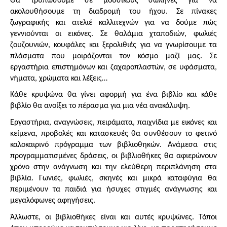
Θα τρυπώσουμε σε μουσικούς σωλήνες για να 
ακολουθήσουμε τη διαδρομή του ήχου. Σε πίνακες 
ζωγραφικής και ατελιέ καλλιτεχνών για να δούμε πώς 
γεννιούνται οι εικόνες. Σε θαλάμια χταποδιών, φωλιές 
ζουζουνιών, κουφάλες και ξερολιθιές για να γνωρίσουμε τα 
πλάσματα που μοιράζονται τον κόσμο μαζί μας. Σε 
εργαστήρια επιστημόνων και ζαχαροπλαστών, σε υφάσματα, 
νήματα, χρώματα και λέξεις…
Κάθε κρυψώνα θα γίνει αφορμή για ένα βιβλίο και κάθε 
βιβλίο θα ανοίξει το πέρασμα για μια νέα ανακάλυψη.
Εργαστήρια, αναγνώσεις, πειράματα, παιχνίδια με εικόνες και 
κείμενα, προβολές και κατασκευές θα συνθέσουν το φετινό 
καλοκαιρινό πρόγραμμα των βιβλιοθηκών. Ανάμεσα στις 
προγραμματισμένες δράσεις, οι βιβλιοθήκες θα αφιερώνουν 
χρόνο στην ανάγνωση και την ελεύθερη περιπλάνηση στα 
βιβλία. Γωνιές, φωλιές, σκηνές και μικρά καταφύγια θα 
περιμένουν τα παιδιά για ήσυχες στιγμές ανάγνωσης και 
μεγαλόφωνες αφηγήσεις.
Άλλωστε, οι βιβλιοθήκες είναι και αυτές κρυψώνες. Τόποι 