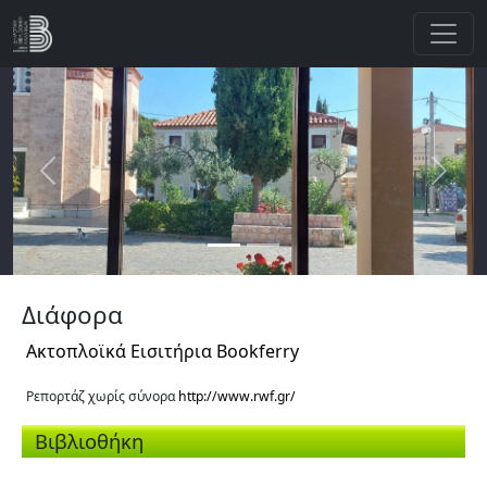
Παράκαμψη προς το κυρίως περιεχόμενο
Previous
Next
Διάφορα
Ακτοπλοϊκά Εισιτήρια Bookferry
Ρεπορτάζ χωρίς σύνορα
http://www.rwf.gr/
Βιβλιοθήκη