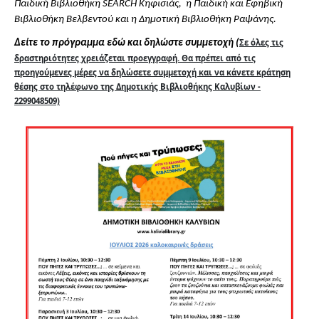
Παιδική Βιβλιοθήκη SΕΑRCH Κηφισιάς,  η Παιδική και Εφηβική 
Βιβλιοθήκη Βελβεντού και η Δημοτική Βιβλιοθήκη Ραψάνης.
Σε όλες τις
Δείτε το πρόγραμμα εδώ και δηλώστε συμμετοχή (
δραστηριότητες χρειάζεται προεγγραφή. Θα πρέπει από τις
προηγούμενες μέρες να δηλώσετε συμμετοχή και να κάνετε κράτηση
θέσης στο τηλέφωνο της Δημοτικής Βιβλιοθήκης Καλυβίων -
2299048509)