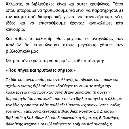
Άλλωστε, οι βιβλιοθήκες είναι και αυτές κρυψώνες. Τόποι 
όπου μπορούμε να τρυπώσουμε για λίγο, να παρατηρήσουμε 
τον κόσμο από διαφορετική γωνία, να συναντήσουμε νέες 
ιδέες και να επιστρέψουμε έχοντας ανακαλύψει κάτι 
καινούριο.
Και καθώς το καλοκαίρι θα προχωρά, οι αναγνώσεις των 
παιδιών θα «τρυπώνουν» στους μεγάλους χάρτες των 
βιβλιοθηκών μας.
Με μία μόνο ερώτηση να περιμένει κάθε απάντηση:
«Πού πήγες και τρύπωσες σήμερα;»
Το δίκτυο συνεργασίας και ανταλλαγής απόψεων, εμπειριών και 
σχεδίων για τις βιβλιοθήκες  ιδρύθηκε το 2024 με στόχο την 
καλλιέργεια αναγνωστικών συνηθειών μέσα από τη συνεχή 
δημιουργία “μονοπατιών”, όπου το ένα βιβλίο οδηγεί στο άλλο με 
τον ίδιο τρόπο που κάθε παιδί εξελίσσεται ως αναγνώστης. Μέλη 
του είναι η Δημόσια Κεντρική Βιβλιοθήκη Κόνιτσας, η Δημοτική 
Βιβλιοθήκη Καλυβίων Δήμου Σαρωνικού, η Δημοτική Βιβλιοθήκη 
Φιλοθέης Ψυχικού, οι Βιβλιοθήκες του Δήμου Καλαμαριάς, η 