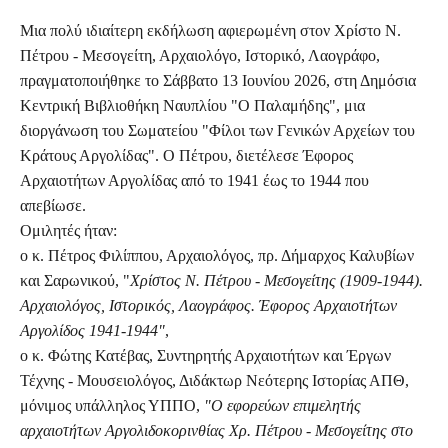
Μια πολύ ιδιαίτερη εκδήλωση αφιερωμένη στον Χρίστο Ν.
Πέτρου - Μεσογείτη, Αρχαιολόγο, Ιστορικό, Λαογράφο,
πραγματοποιήθηκε το Σάββατο 13 Ιουνίου 2026, στη Δημόσια
Κεντρική Βιβλιοθήκη Ναυπλίου "Ο Παλαμήδης", μια
διοργάνωση του Σωματείου "Φίλοι των Γενικών Αρχείων του
Κράτους Αργολίδας". Ο Πέτρου, διετέλεσε Έφορος
Αρχαιοτήτων Αργολίδας από το 1941 έως το 1944 που
απεβίωσε.
Ομιλητές ήταν:
ο κ. Πέτρος Φιλίππου, Αρχαιολόγος, πρ. Δήμαρχος Καλυβίων
και Σαρωνικού, "
Χρίστος Ν. Πέτρου - Μεσογείτης (1909-1944).
Αρχαιολόγος, Ιστορικός, Λαογράφος. Έφορος Αρχαιοτήτων
Αργολίδος 1941-1944"
,
ο κ. Φώτης Κατέβας, Συντηρητής Αρχαιοτήτων και Έργων
Τέχνης - Μουσειολόγος, Διδάκτωρ Νεότερης Ιστορίας ΑΠΘ,
μόνιμος υπάλληλος ΥΠΠΟ,
"Ο εφορεύων επιμελητής
αρχαιοτήτων Αργολιδοκορινθίας Χρ. Πέτρου - Μεσογείτης στο