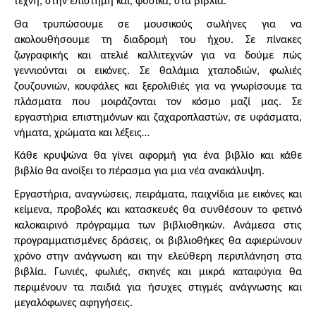
τέχνη, στην επιστήμη και, φυσικά, στα βιβλία.
Θα τρυπώσουμε σε μουσικούς σωλήνες για να 
ακολουθήσουμε τη διαδρομή του ήχου. Σε πίνακες 
ζωγραφικής και ατελιέ καλλιτεχνών για να δούμε πώς 
γεννιούνται οι εικόνες. Σε θαλάμια χταποδιών, φωλιές 
ζουζουνιών, κουφάλες και ξερολιθιές για να γνωρίσουμε τα 
πλάσματα που μοιράζονται τον κόσμο μαζί μας. Σε 
εργαστήρια επιστημόνων και ζαχαροπλαστών, σε υφάσματα, 
νήματα, χρώματα και λέξεις…
Κάθε κρυψώνα θα γίνει αφορμή για ένα βιβλίο και κάθε 
βιβλίο θα ανοίξει το πέρασμα για μια νέα ανακάλυψη.
Εργαστήρια, αναγνώσεις, πειράματα, παιχνίδια με εικόνες και 
κείμενα, προβολές και κατασκευές θα συνθέσουν το φετινό 
καλοκαιρινό πρόγραμμα των βιβλιοθηκών. Ανάμεσα στις 
προγραμματισμένες δράσεις, οι βιβλιοθήκες θα αφιερώνουν 
χρόνο στην ανάγνωση και την ελεύθερη περιπλάνηση στα 
βιβλία. Γωνιές, φωλιές, σκηνές και μικρά καταφύγια θα 
περιμένουν τα παιδιά για ήσυχες στιγμές ανάγνωσης και 
μεγαλόφωνες αφηγήσεις.