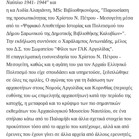
Ναύπλιο 1941- 1944" και
η κα Λυδία Αλαγιάννη, MSc Βιβλιοθηκονόμος, "Παρουσίαση
της προσωπικότητας του Χρίστου Ν. Πέτρου - Μεσογείτη μέσα
από το «Ψηφιακό Αποθετήριο Ιστορίας και Πολιτισμού του
Δήμου Σαρωνικού της Δημοτικής Βιβλιοθήκης Καλυβίων»".
Την εκδήλωση συντόνισε ο Χαράλαμπος Αντωνιάδης, μέλος
του Δ.Σ. του Σωματείου "Φίλοι των ΓΑΚ Αργολίδας".
Η επαγγελματική ευσυνειδησία του Χρίστου Ν. Πέτρου -
Μεσογείτη, καθώς και η αγάπη του για τον Αρχαίο Ελληνικό
Πολιτισμό που είχε σπουδάσει και υπηρετούσε, ξεδιπλώθηκε
σε όλες τις ομιλίες. Ο αγώνας του για τη διάσωση των
αρχαιοτήτων στους Νομούς Αργολίδας και Κορινθίας (περιοχές
ευθύνης του ως επιμελητής αρχαιοτήτων) κατά την περίοδο της
κατοχής, η μεταφορά και το κρύψιμο των πιο σημαντικών
εκθεμάτων του Αρχαιολογικού Μουσείου Ναυπλίου, σε ένα
σπήλαιο κάτω από το Παλαμήδι και άλλα σχετικά στοιχεία που
προκύπτουν τόσο από το αρχείο που κατέχουμε, αλλά και από
έρευνες που έχουν γίνει σε άλλα αρχεία από άλλους ερευνητές,